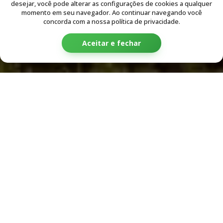
Construímos o amanhã plantando...
desejar, você pode alterar as configurações de cookies a qualquer
desenvolvimento
momento em seu navegador. Ao continuar navegando você
concorda com a nossa política de privacidade.
Aceitar e fechar
te,
esta
nomia
ilíbrio